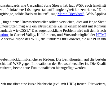
onsstandards wie Cascading Style Sheets hat, laut WSP, auch langfri
r auf einfachere Lösungen statt auf Langlebigkeit konzentrieren. "Dur
gfristige, solide Basis zu halten", sagt
Martin Dieckhoff
, Web/Applica
, fügt hinzu: "Browserhersteller sollten versuchen, dies auf lange Sic
 unterstützen mag wie ein altruistisches Ziel in einem Markt mit Konku
 Standards wie CSS1." Das augenblickliche Problem wird mit dem Ers
tions
in Carmel Valley, Kaliforniern, und Vorsandsmitglied der
HTML 
 Access-Gruppe des W3C, die Standards für Browser, die auf PDA und
 Webentwicklungsbranche zu fördern. Die Bemühungen, auf die bestehe
t, daß WSP gegen Innovationen der Browserhersteller ist. Die Koalitio
stützen, bevor neue Funktionalitäten hinzugefügt werden.
en wir uns über eine kurze Nachricht (evtl. mit URL) freuen. Für weite