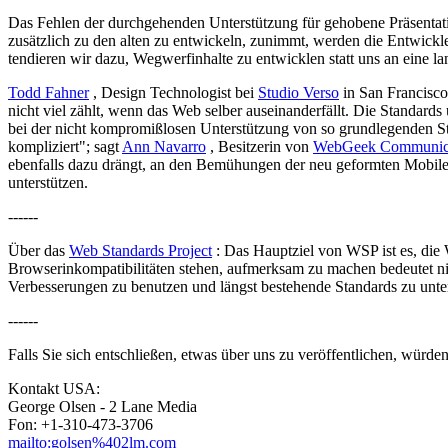
Das Fehlen der durchgehenden Unterstützung für gehobene Präsentati
zusätzlich zu den alten zu entwickeln, zunimmt, werden die Entwickle
tendieren wir dazu, Wegwerfinhalte zu entwicklen statt uns an eine lan
Todd Fahner
, Design Technologist bei
Studio Verso
in San Francisco 
nicht viel zählt, wenn das Web selber auseinanderfällt. Die Standards
bei der nicht kompromißlosen Unterstützung von so grundlegenden
kompliziert"; sagt
Ann Navarro
, Besitzerin von
WebGeek Communica
ebenfalls dazu drängt, an den Bemühungen der neu geformten Mobile
unterstützen.
------
Über das
Web Standards Project
: Das Hauptziel von WSP ist es, die
Browserinkompatibilitäten stehen, aufmerksam zu machen bedeutet nich
Verbesserungen zu benutzen und längst bestehende Standards zu unter
------
Falls Sie sich entschließen, etwas über uns zu veröffentlichen, würd
Kontakt USA:
George Olsen - 2 Lane Media
Fon: +1-310-473-3706
mailto:golsen%402lm.com