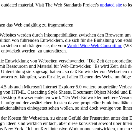
 outdated material. Visit The Web Standards Project’s
updated site
to le
hen das Web endgültig zu fragmentieren
 Websites werden durch Inkompatibilitäten zwischen den Browsern um m
alition von führenden Entwicklern, die sich für die Einhaltung von eta
 zu stehen und drängen sie, die vom
World Wide Web Consortium
(W3C
 entwickelt werden, zu unterstützen.
die Entwicklung von Webseiten verschwendet. "Die Zeit der proprietär
n mit Ressourcen und Material für Web-Entwickler. "Es wird Zeit, daß d
 Unterstütung sie zugesagt hatten - so daß Entwickler von Webseiten m
owsern zu kämpfen, was für alle, auf allen Ebenen des Webs, unnötige
.5 als auch Microsoft Internet Explorer 5.0 weitere proprietäre Verbes
tzung von HTML, Cascading Style Sheets, Document Object Model und E
 Desktop-Browser einleiten wird. "Da Web-Entwickler mehrere Versio
h aufgrund der zusätzlichen Kosten davor, proptietäre Funktionalitäten
onalitäten einbegettet sehen wollen, so sind doch wenige von Ihnen b
 der Kosten für Webseiten, zu einem Gefühl der Frustration unter den
n-Ideen sind wirklich einfach, aber diese konsistent sowohl über Intern
s New York. "Ich muß zeitintensive Workarounds entwicklen, um ein se