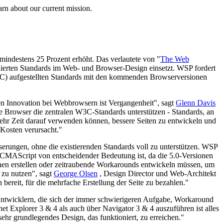
arn about our current mission.
indestens 25 Prozent erhöht. Das verlautete von "
The Web
blierten Standards im Web- und Browser-Design einsetzt. WSP fordert
) aufgestellten Standards mit den kommenden Browserversionen
en Innovation bei Webbrowsern ist Vergangenheit", sagt
Glenn Davis
ie Browser die zentralen W3C-Standards unterstützen - Standards, an
ehr Zeit darauf verwenden können, bessere Seiten zu entwickeln und
 Kosten verursacht."
serungen, ohne die existierenden Standards voll zu unterstützen. WSP
CMAScript von entscheidender Bedeutung ist, da die 5.0-Versionen
nen erstellen oder zeitraubende Workarounds entwickeln müssen, um
 zu nutzen", sagt
George Olsen
, Design Director und Web-Architekt
ereit, für die mehrfache Erstellung der Seite zu bezahlen."
 Entwicklern, die sich der immer schwierigeren Aufgabe, Workaround
et Explorer 3 & 4 als auch über Navigator 3 & 4 auszuführen ist alles
hr grundlegendes Design, das funktioniert, zu erreichen."