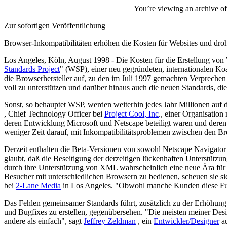
You’re viewing an archive of
Zur sofortigen Veröffentlichung
Browser-Inkompatibilitäten erhöhen die Kosten für Websites und dro
Los Angeles, Köln, August 1998 - Die Kosten für die Erstellung von
Standards Project
" (WSP), einer neu gegründeten, internationalen Ko
die Browserhersteller auf, zu den im Juli 1997 gemachten Verprechen
voll zu unterstützen und darüber hinaus auch die neuen Standards, die
Sonst, so behauptet WSP, werden weiterhin jedes Jahr Millionen auf 
, Chief Technology Officer bei
Project Cool, Inc
., einer Organisatio
deren Entwicklung Microsoft und Netscape beteiligt waren und deren
weniger Zeit darauf, mit Inkompatibilitätsproblemen zwischen den Br
Derzeit enthalten die Beta-Versionen von sowohl Netscape Navigator 4
glaubt, daß die Beseitigung der derzeitigen lückenhaften Unterstü
durch ihre Unterstützung von XML wahrscheinlich eine neue Ära für
Besucher mit unterschiedlichen Browsern zu bedienen, scheuen sie sic
bei
2-Lane Media
in Los Angeles. "Obwohl manche Kunden diese Funkti
Das Fehlen gemeinsamer Standards führt, zusätzlich zu der Erhöhung
und Bugfixes zu erstellen, gegenübersehen. "Die meisten meiner Desig
andere als einfach", sagt
Jeffrey Zeldman
, ein
Entwickler/Designer
au